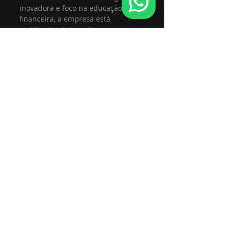
inovadora e foco na educação 
financeira, a empresa está 
moldando o futuro dos 
investimentos. À medida que 
continuamos a avançar, é 
emocionante imaginar o que mais 
a Zentrix Capital pode alcançar.
A modern financial technology 
interface showcasing innovative 
investment solutions.
A inovação é a chave para o 