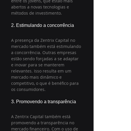
entre os jovens, que estão mais 
abertos a novas tecnologias e 
métodos de investimento.
2. Estimulando a concorrência
A presença da Zentrix Capital no 
mercado também está estimulando 
a concorrência. Outras empresas 
estão sendo forçadas a se adaptar 
e inovar para se manterem 
relevantes. Isso resulta em um 
mercado mais dinâmico e 
competitivo, o que é benéfico para 
os consumidores.
3. Promovendo a transparência
A Zentrix Capital também está 
promovendo a transparência no 
mercado financeiro. Com o uso de 