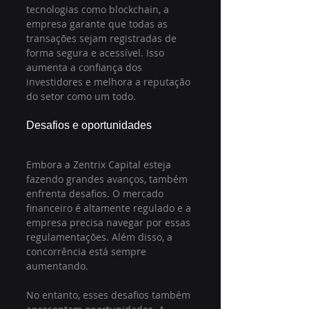
tecnologias como blockchain, a 
empresa garante que todas as 
transações sejam registradas de 
forma segura e acessível. Isso 
aumenta a confiança dos 
investidores e melhora a reputação 
do setor como um todo.
Desafios e oportunidades
Embora a Zentrix Capital esteja 
fazendo grandes avanços, também 
enfrenta desafios. O mercado 
financeiro é altamente regulado e a 
empresa precisa navegar por essas 
regulamentações. Além disso, a 
concorrência está sempre 
aumentando.
No entanto, esses desafios também 