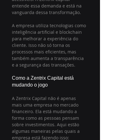
entende essa demanda e está na 
vanguarda dessa transformação.
A empresa utiliza tecnologias como 
inteligência artificial e blockchain 
para melhorar a experiência do 
cliente. Isso não só torna os 
processos mais eficientes, mas 
também aumenta a transparência 
e a segurança das transações.
Como a Zentrix Capital está 
mudando o jogo
A Zentrix Capital não é apenas 
mais uma empresa no mercado 
financeiro. Ela está mudando a 
forma como as pessoas pensam 
sobre investimentos. Aqui estão 
algumas maneiras pelas quais a 
empresa está fazendo isso: