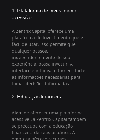
1. Plataforma de investimento 
acessível
A Zentrix Capital oferece uma 
plataforma de investimento que é 
fácil de usar. Isso permite que 
qualquer pessoa, 
independentemente de sua 
experiência, possa investir. A 
interface é intuitiva e fornece todas 
as informações necessárias para 
tomar decisões informadas.
2. Educação financeira
Além de oferecer uma plataforma 
acessível, a Zentrix Capital também 
se preocupa com a educação 
financeira de seus usuários. A 
empresa oferece recursos 