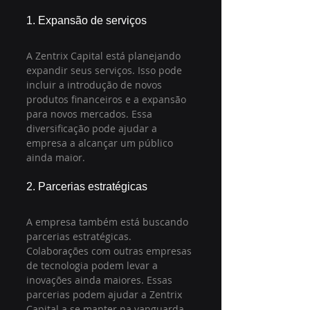
1. Expansão de serviços
A Zentrix Capital está planejando 
expandir seus serviços. Isso pode 
incluir a introdução de novos 
produtos financeiros e a expansão 
para novos mercados. Essa 
diversificação pode ajudar a 
empresa a alcançar um público 
ainda maior.
2. Parcerias estratégicas
A empresa também está buscando 
parcerias estratégicas. 
Colaborações com outras empresas 
de tecnologia podem levar a 
inovações ainda maiores. Essas 
parcerias podem ajudar a Zentrix 
Capital a se manter na vanguarda 