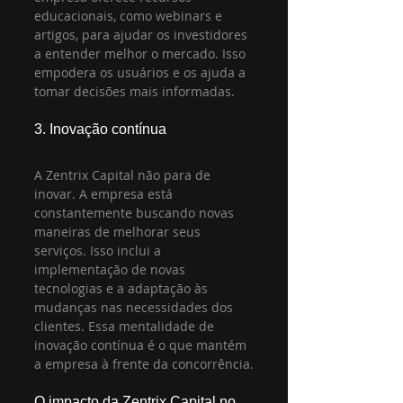
educacionais, como webinars e 
artigos, para ajudar os investidores 
a entender melhor o mercado. Isso 
empodera os usuários e os ajuda a 
tomar decisões mais informadas.
3. Inovação contínua
A Zentrix Capital não para de 
inovar. A empresa está 
constantemente buscando novas 
maneiras de melhorar seus 
serviços. Isso inclui a 
implementação de novas 
tecnologias e a adaptação às 
mudanças nas necessidades dos 
clientes. Essa mentalidade de 
inovação contínua é o que mantém 
a empresa à frente da concorrência.
O impacto da Zentrix Capital no 