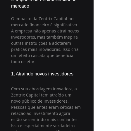
mercado
O impacto da Zentrix Capital no 
mercado financeiro é significativo. 
A empresa não apenas atrai novos 
investidores, mas também inspira 
outras instituições a adotarem 
práticas mais inovadoras. Isso cria 
um efeito cascata que beneficia 
todo o setor.
1. Atraindo novos investidores
Com sua abordagem inovadora, a 
Zentrix Capital tem atraído um 
novo público de investidores. 
Pessoas que antes eram céticas em 
relação ao investimento agora 
estão se sentindo mais confiantes. 
Isso é especialmente verdadeiro 