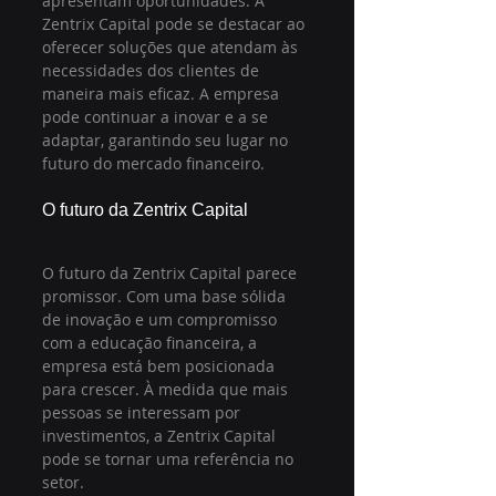
apresentam oportunidades. A 
Zentrix Capital pode se destacar ao 
oferecer soluções que atendam às 
necessidades dos clientes de 
maneira mais eficaz. A empresa 
pode continuar a inovar e a se 
adaptar, garantindo seu lugar no 
futuro do mercado financeiro.
O futuro da Zentrix Capital
O futuro da Zentrix Capital parece 
promissor. Com uma base sólida 
de inovação e um compromisso 
com a educação financeira, a 
empresa está bem posicionada 
para crescer. À medida que mais 
pessoas se interessam por 
investimentos, a Zentrix Capital 
pode se tornar uma referência no 
setor.