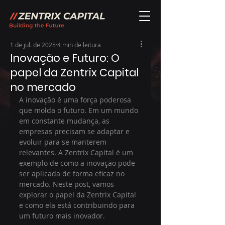
1 de jul. de 2025
4 min de leitura
Inovação e Futuro: O
papel da Zentrix Capital
no mercado
A inovação é uma força poderosa 
que molda o futuro. Em um mundo 
em constante mudança, as 
empresas precisam se adaptar e 
evoluir para se manterem 
relevantes. A Zentrix Capital é um 
exemplo de como a inovação pode 
ser aplicada de forma eficaz no 
mercado. Neste post, vamos 
explorar o papel da Zentrix Capital 
e como ela está contribuindo para 
um futuro mais inovador.