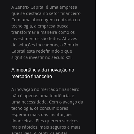
A Zentrix Capital é uma empresa 
que se destaca no setor financeiro. 
Com uma abordagem centrada na 
tecnologia, a empresa busca 
transformar a maneira como os 
investimentos são feitos. Através 
de soluções inovadoras, a Zentrix 
Capital está redefinindo o que 
significa investir no século XXI.
A importância da inovação no 
mercado financeiro
A inovação no mercado financeiro 
não é apenas uma tendência, é 
uma necessidade. Com o avanço da 
tecnologia, os consumidores 
esperam mais das instituições 
financeiras. Eles querem serviços 
mais rápidos, mais seguros e mais 
acessíveis. A Zentrix Capital 