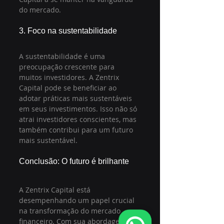
do mercado.
3. Foco na sustentabilidade
A sustentabilidade é uma 
preocupação crescente para 
muitos investidores. A Zentrix 
Capital pode se beneficiar ao 
adotar práticas mais sustentáveis 
em seus investimentos. Isso não só 
atrai investidores conscientes, mas 
também contribui para um futuro 
mais sustentável.
Conclusão: O futuro é brilhante
A Zentrix Capital está 
desempenhando um papel crucial 
na transformação do mercado 
financeiro. Com sua abordagem 